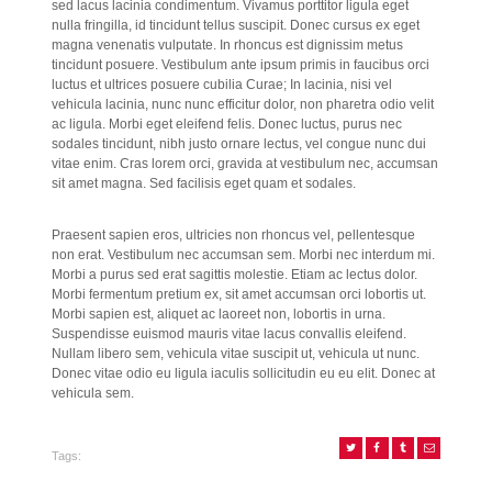
sed lacus lacinia condimentum. Vivamus porttitor ligula eget
nulla fringilla, id tincidunt tellus suscipit. Donec cursus ex eget
magna venenatis vulputate. In rhoncus est dignissim metus
tincidunt posuere. Vestibulum ante ipsum primis in faucibus orci
luctus et ultrices posuere cubilia Curae; In lacinia, nisi vel
vehicula lacinia, nunc nunc efficitur dolor, non pharetra odio velit
ac ligula. Morbi eget eleifend felis. Donec luctus, purus nec
sodales tincidunt, nibh justo ornare lectus, vel congue nunc dui
vitae enim. Cras lorem orci, gravida at vestibulum nec, accumsan
sit amet magna. Sed facilisis eget quam et sodales.
Praesent sapien eros, ultricies non rhoncus vel, pellentesque
non erat. Vestibulum nec accumsan sem. Morbi nec interdum mi.
Morbi a purus sed erat sagittis molestie. Etiam ac lectus dolor.
Morbi fermentum pretium ex, sit amet accumsan orci lobortis ut.
Morbi sapien est, aliquet ac laoreet non, lobortis in urna.
Suspendisse euismod mauris vitae lacus convallis eleifend.
Nullam libero sem, vehicula vitae suscipit ut, vehicula ut nunc.
Donec vitae odio eu ligula iaculis sollicitudin eu eu elit. Donec at
vehicula sem.
Tags: