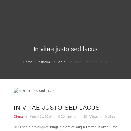
In vitae justo sed lacus
Home
Portfolio
Clients
In vitae justo sed lacus
IN VITAE JUSTO SED LACUS
Clients
March 31, 2016
0
Comments
104
Views
0
Likes
Duis sed diam aliquet, fringilla diam at, aliquet tortor. In vitae justo